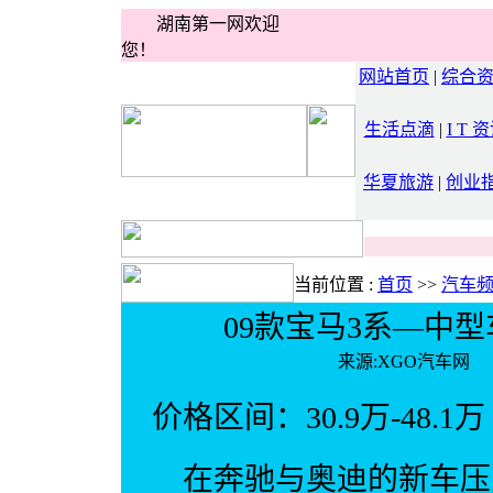
湖南第一网欢迎
您！
网站首页
|
综合
生活点滴
|
I T 
华夏旅游
|
创业
当前位置 :
首页
>>
汽车
09款宝马3系—中
来源:XGO汽车
价格
区间：30.9万-48.1万
在
奔驰
与
奥迪
的
新车
压