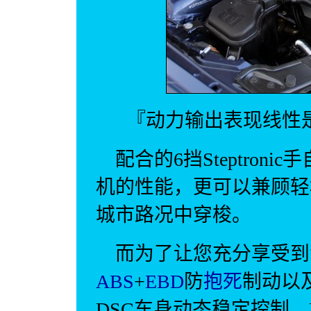
『动力输出表现线性
配合的6挡Steptron
机的性能，更可以兼顾轻
城市
路况中穿梭。
而为了让您充分享受到
ABS
+
EBD
防
抱死
制动以
DSC车身动态稳定控制，