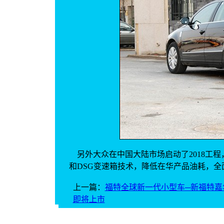
另外
大众
在中国大陆市场启动了2018工
和
DSG
变速箱
技术，降低在华产品
油耗
，全
上一篇：
福特全球新一代小型车─新福特嘉
即将上市