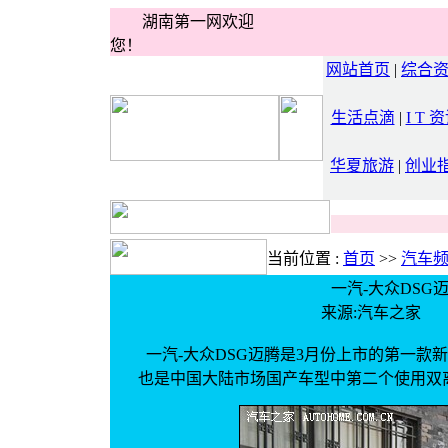
湖南第一网欢迎
您！
网站首页
|
综合
生活点滴
|
I T 
华夏旅游
|
创业
当前位置 :
首页
>>
汽车
一汽-大众DSG
来源:汽车之家
一汽-
大众
DSG
迈腾
是3月份上市的第一款
新
也是中国大陆市场
国产
车型中第二个使用
双