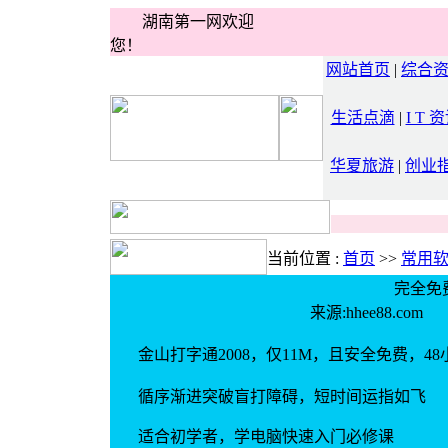
湖南第一网欢迎
您！
网站首页
|
综合
生活点滴
|
I T 
华夏旅游
|
创业
当前位置 :
首页
>>
常用
完全免
来源:hhee88
金山打字通2008，仅11M，且安全免费，4
循序渐进突破盲打障碍，短时间运指如飞
适合初学者，学电脑快速入门必修课