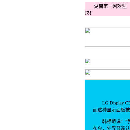
湖南第一网欢迎
您！
LG Display
而这种显示面板被广
韩相范说：“我们
布会，外界普遍认为