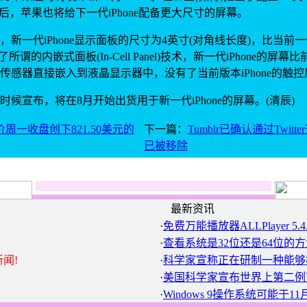
手机后，苹果也将给下一代iPhone配备更大尺寸的屏幕。
代iPhone显示面板的尺寸为4英寸(对角线长度)，比当前一代i
所谓的内嵌式面板(In-Cell Panel)技术，新一代iPhone的屏
传感器直接嵌入到液晶显示器中，没有了当前版本iPhone的触控
宣布，将在8月开始出货用于新一代iPhone的屏幕。(清辰)
周一收盘创下821.50美元的
下一篇：
Tumblr已确认通过Twit
已被移除
最新资讯
·
免费万能播放器ALLPlayer 5.4
·
查看系统是32位还是64位的方
闻!
·
科学家宣称正在研制一种能够
·
美国科学家宣布世界上第二例
·
Windows 9操作系统可能于1