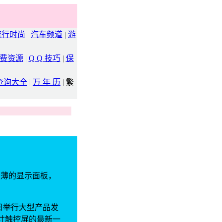
流行时尚
|
汽车频道
|
游
费资源
|
Q Q 技巧
|
保
查询大全
|
万 年 历
|
繁
的、更薄的显示面板，
日举行大型产品发
英寸触控屏的最新一