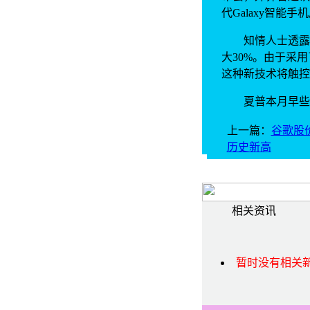
代Galaxy智能
知情人士透露，新一
大30%。由于采用了
这种新技术将触控
夏普本月早些时候
上一篇：
谷歌股价
历史新高
相关资讯
暂时没有相关新