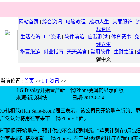
网站首页
|
综合资讯
|
电脑教程
|
成功人生
|
美丽服饰
|
戏专区
生活点滴
|
I T 资讯
|
软件前沿
|
自我测试
|
体育赛事
|
免
健养生
华夏旅游
|
创业指南
|
天天美食
|
常用软件
|
生财之道
|
體中文
当前位置 :
首页
>>
I T 资讯
>>
LG Display开始量产新一代iPhone更薄的显示面板
来源:新浪科技 日期:2012-8-24
 CEO韩相范(Han Sang-beom)周三表示，该公司已开始量产新
泛认为将用在苹果下一代iPhone上面。
刚刚开始量产，预计供应不会出现中断。”苹果计划在9月12
苹果届时将发布新一代iPhone。在三星(微博)推出了配置4.8