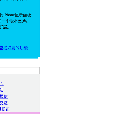
Phone显示面板
幕比前一个版本更薄。
屏层。
ter查找好友的功能
.3
法
模仿
艾滋
1月份正