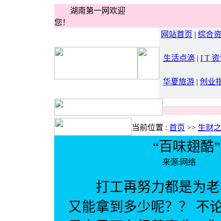
湖南第一网欢迎
您！
网站首页
|
综合
生活点滴
|
I T 
华夏旅游
|
创业
当前位置 :
首页
>>
生财
“百味翅酷
来源:网络 日
打工再努力都是为老板
又能拿到多少呢？？ 不