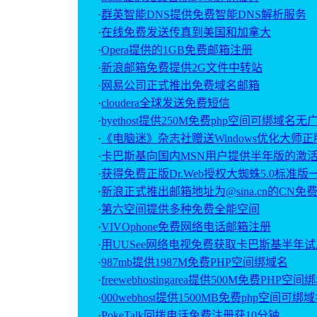
·
群英智能DNS提供免费智能DNS解析服务
·
在线免费发送传真到美国和加拿大
·
Opera提供的1GB免费邮箱注册
·
新浪邮箱免费提供2G文件中转站
·
网易公司正式推出免费域名邮箱
·
cloudera全球发送免费短信
·
byethost提供250M免费php空间可绑域名无
·
《电脑迷》杂志社赠送Windows优化大师
·
卡巴斯基向国内MSN用户提供半年版的激
·
获得免费正版Dr.Web授权大蜘蛛5.0标准
·
新浪正式推出邮箱地址为@sina.cn的CN免
·
第六空间提供多种免费全能空间
·
VIVOphone免费网络电话邮箱注册
·
用UUSee网络电视免费获取卡巴斯基半年
·
987mb提供1987M免费PHP空间绑域名
·
freewebhostingarea提供500M免费PHP空
·
000webhost提供1500MB免费php空间可绑
·
PokeTalk回拨电话免费注册获10分钟