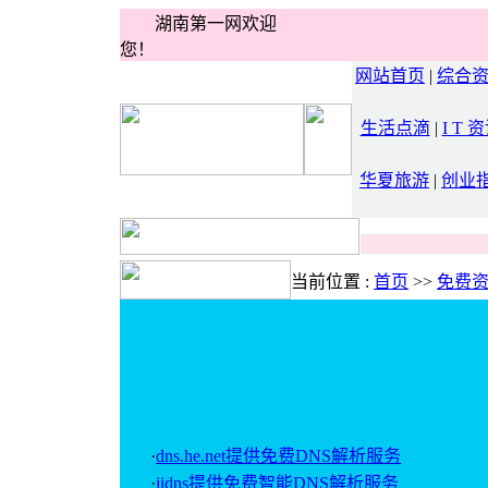
湖南第一网欢迎
您！
网站首页
|
综合
生活点滴
|
I T 
华夏旅游
|
创业
当前位置 :
首页
>>
免费
·
dns.he.net提供免费DNS解析服务
·
iidns提供免费智能DNS解析服务